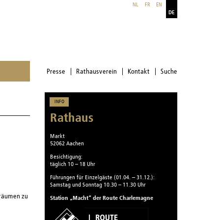
NL
FR
EN
DE
Presse
Rathausverein
Kontakt
Suche
INFO
Rathaus
Markt
52062 Aachen
Besichtigung:
täglich 10 – 18 Uhr
Führungen für Einzelgäste (01.04. – 31.12.):
Samstag und Sonntag 10.30 – 11.30 Uhr
sräumen zu
Station „Macht“ der Route Charlemagne