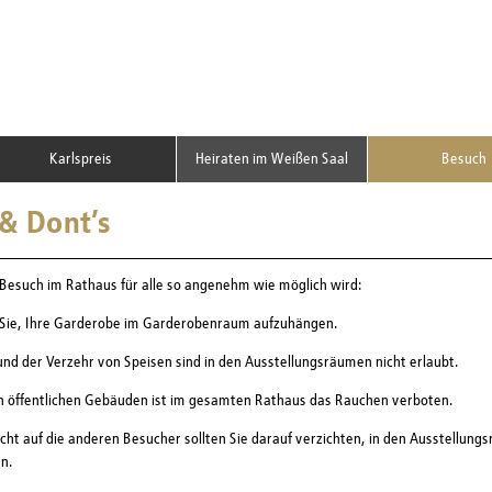
Karlspreis
Heiraten im Weißen Saal
Besuch
 & Dont’s
Besuch im Rathaus für alle so angenehm wie möglich wird:
 Sie, Ihre Garderobe im Garderobenraum aufzuhängen.
nd der Verzehr von Speisen sind in den Ausstellungsräumen nicht erlaubt.
en öffentlichen Gebäuden ist im gesamten Rathaus das Rauchen verboten.
cht auf die anderen Besucher sollten Sie darauf verzichten, in den Ausstellung
en.